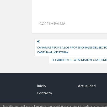
COPE LA PALMA
Navegación
CANARIAS REÚNE A LOS PROFESIONALES DEL SECT
de
CADENA ALIMENTARIA
entradas
EL CABILDO DE LA PALMA INYECTA 8,4 
Inicio
Actualidad
Contacto
Este sitio web utiliza cookies para que usted tenga la mejor experiencia de us