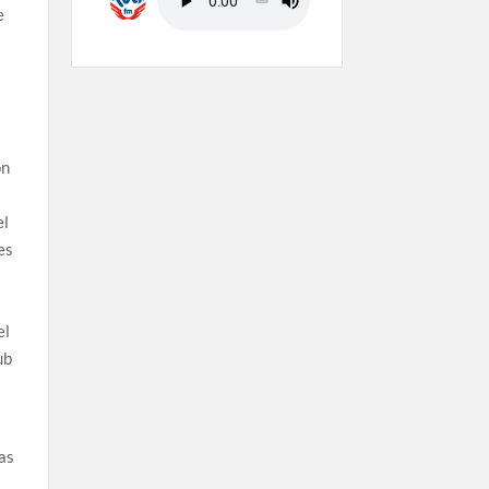
e
ón
el
es
el
ub
ras