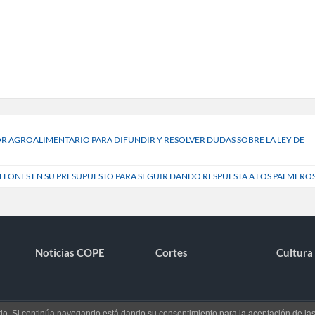
OR AGROALIMENTARIO PARA DIFUNDIR Y RESOLVER DUDAS SOBRE LA LEY DE
MILLONES EN SU PRESUPUESTO PARA SEGUIR DANDO RESPUESTA A LOS PALMERO
Noticias COPE
Cortes
Cultura 
uario. Si continúa navegando está dando su consentimiento para la aceptación de l