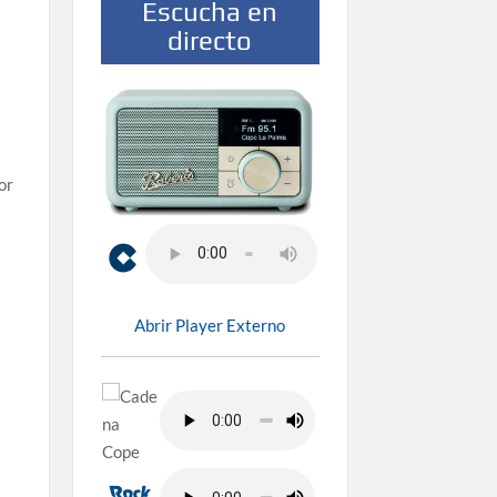
Escucha en
directo
or
Abrir Player Externo