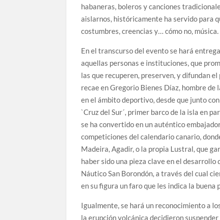
habaneras, boleros y canciones tradicionale
aislarnos, históricamente ha servido para
costumbres, creencias y… cómo no, música
En el transcurso del evento se hará entrega
aquellas personas e instituciones, que pro
las que recuperen, preserven, y difundan el 
recae en Gregorio Bienes Díaz, hombre de la
en el ámbito deportivo, desde que junto con
`Cruz del Sur´, primer barco de la isla en 
se ha convertido en un auténtico embajador
competiciones del calendario canario, dond
Madeira, Agadir, o la propia Lustral, que ga
haber sido una pieza clave en el desarrollo
Náutico San Borondón, a través del cual cie
en su figura un faro que les indica la buena 
Igualmente, se hará un reconocimiento a lo
la erupción volcánica decidieron suspender