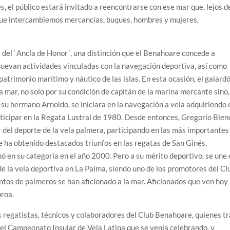
s, el público estará invitado a reencontrarse con ese mar que, lejos d
 que intercambiemos mercancías, buques, hombres y mujeres,
.
 del `Ancla de Honor´, una distinción que el Benahoare concede a
muevan actividades vinculadas con la navegación deportiva, así como
patrimonio marítimo y náutico de las islas. En esta ocasión, el galard
 mar, no solo por su condición de capitán de la marina mercante sino,
 su hermano Arnoldo, se iniciara en la navegación a vela adquiriendo 
participar en la Regata Lustral de 1980. Desde entonces, Gregorio Bien
 del deporte de la vela palmera, participando en las más importantes
e ha obtenido destacados triunfos en las regatas de San Ginés,
nó en su categoría en el año 2000. Pero a su mérito deportivo, se une 
 de la vela deportiva en La Palma, siendo uno de los promotores del Cl
ntos de palmeros se han aficionado a la mar. Aficionados que ven hoy
proa.
s regatistas, técnicos y colaboradores del Club Benahoare, quienes t
 el Campeonato Insular de Vela Latina que se venía celebrando, y