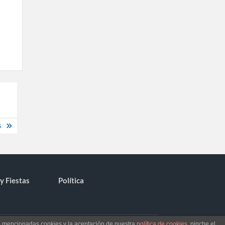
S
y Fiestas
Política
as mencionadas cookies y la aceptación de nuestra
política de cookies
, pinche el