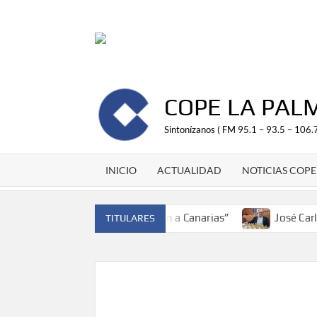
Saltar
al
contenido
COPE LA PAL
Sintonízanos ( FM 95.1 – 93.5 – 106.7
INICIO
ACTUALIDAD
NOTICIAS COPE
de España y traer el cinturón a Canarias”
José Carlos Ma
TITULARES