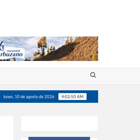
Buscar:
00 jugadores”
Víctor González destaca el papel del depo
lunes, 10 de agosto de 2026
4:02:51 AM