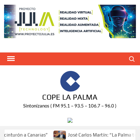
Saltar
al
contenido
Buscar
COPE LA PALMA
Sintonízanos ( FM 95.1 – 93.5 – 106.7 – 96.0 )
inturón a Canarias”
José Carlos Martín: “La Palma tendrá