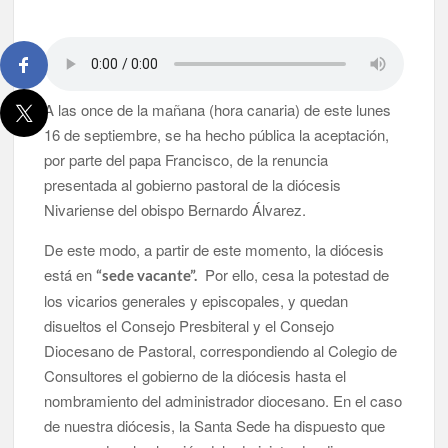
Víctor González destaca el papel del deporte como
dinamizador de Los Llanos de Aridane
David Ruiz rechaza las críticas de Nueva Canarias y defiende
A las once de la mañana (hora canaria) de este lunes
que Tazacorte “avanza y cumple objetivos”
16 de septiembre, se ha hecho pública la aceptación,
La Palma impulsa la inserción laboral de mujeres víctimas de
por parte del papa Francisco, de la renuncia
violencia de género con el apoyo empresarial
presentada al gobierno pastoral de la diócesis
Nivariense del obispo Bernardo Álvarez.
El Día de la Cometa reúne a cientos de familias en Santa Cruz
de La Palma y refuerza el comercio local en su sexta edición
De este modo, a partir de este momento, la diócesis
está en
Por ello, cesa la potestad de
“sede vacante”.
Borja Perdomo acusa al Gobierno del Cabildo de falta de
los vicarios generales y episcopales, y quedan
planificación y exige respuestas sobre las pérdidas de agua
disueltos el Consejo Presbiteral y el Consejo
Jacob Qadri reclama prioridad para los pacientes de las islas
Diocesano de Pastoral, correspondiendo al Colegio de
no capitalinas derivados a hospitales de Tenerife
Consultores el gobierno de la diócesis hasta el
nombramiento del administrador diocesano. En el caso
de nuestra diócesis, la Santa Sede ha dispuesto que