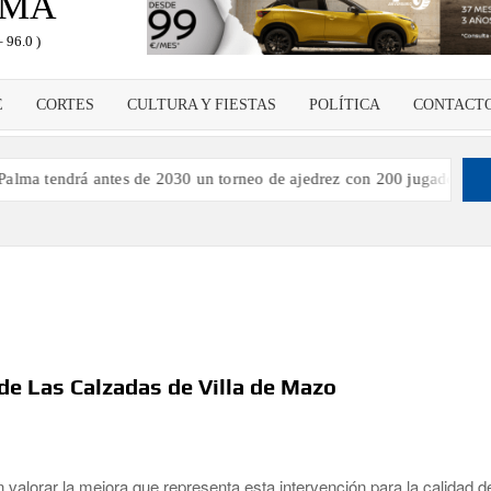
LMA
 96.0 )
E
CORTES
CULTURA Y FIESTAS
POLÍTICA
CONTACT
endrá antes de 2030 un torneo de ajedrez con 200 jugadores”
 de Las Calzadas de Villa de Mazo
valorar la mejora que representa esta intervención para la calidad d