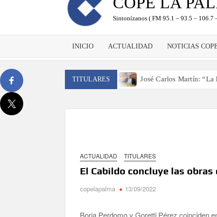
COPE LA PA
Sintonízanos ( FM 95.1 – 93.5 – 106.7 –
INICIO
ACTUALIDAD
NOTICIAS COP
aer el cinturón a Canarias”
José Carlos Martín: “La Palma t
TITULARES
ACTUALIDAD
TITULARES
El Cabildo concluye las obras
copelapalma
13/09/2022
Borja Perdomo y Goretti Pérez coinciden en 