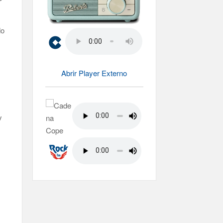
do
Abrir Player Externo
y
e