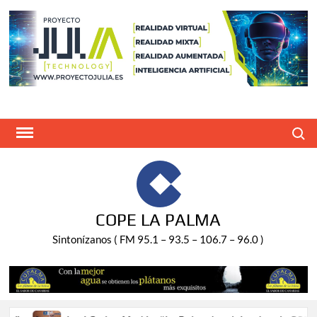
Saltar
al
contenido
Buscar
COPE LA PALMA
Sintonízanos ( FM 95.1 – 93.5 – 106.7 – 96.0 )