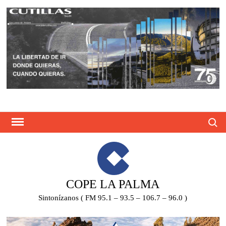
Saltar
al
contenido
Busca
COPE LA PALMA
Sintonízanos ( FM 95.1 – 93.5 – 106.7 – 96.0 )