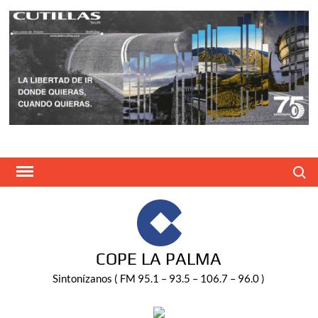
Saltar
al
contenido
Buscar
COPE LA PALMA
Sintonízanos ( FM 95.1 – 93.5 – 106.7 – 96.0 )