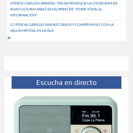
(VÍDEO) CARLOS CABRERA: “ME DA PENA QUE LA CONSEJERA DE
de
AGRICULTURA HABLÉ SIN AL PARECER, TENER TODA LA
entradas
INFORMACIÓN”
CC PIDE AL CABILDO MÁS RECURSOS Y COMPROMISO CON LA
SALUD MENTAL EN LA ISLA
Escucha en directo