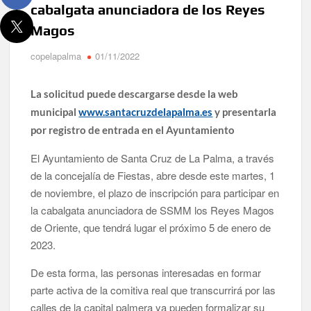
cabalgata anunciadora de los Reyes
El Día de la Cometa reúne a cientos de familias en Santa
Magos
Cruz de La Palma y refuerza el comercio local en su sexta
edición
copelapalma
01/11/2022
Borja Perdomo acusa al Gobierno del Cabildo de falta de
planificación y exige respuestas sobre las pérdidas de
La solicitud puede descargarse desde la web
agua
municipal
www.santacruzdelapalma.es
y presentarla
por registro de entrada en el Ayuntamiento
Jacob Qadri reclama prioridad para los pacientes de las
islas no capitalinas derivados a hospitales de Tenerife
El Ayuntamiento de Santa Cruz de La Palma, a través
de la concejalía de Fiestas, abre desde este martes, 1
de noviembre, el plazo de inscripción para participar en
la cabalgata anunciadora de SSMM los Reyes Magos
de Oriente, que tendrá lugar el próximo 5 de enero de
2023.
De esta forma, las personas interesadas en formar
parte activa de la comitiva real que transcurrirá por las
calles de la capital palmera ya pueden formalizar su