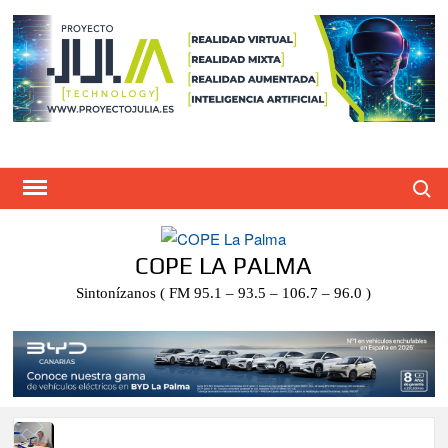
Saltar
al
contenido
Busca
COPE LA PALMA
Sintonízanos ( FM 95.1 – 93.5 – 106.7 – 96.0 )