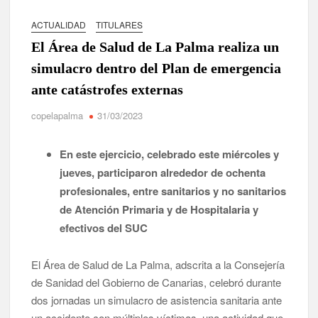
ACTUALIDAD
TITULARES
Tato Primera: “Quiero luchar por el título de campeón de
España y traer el cinturón a Canarias”
El Área de Salud de La Palma realiza un
simulacro dentro del Plan de emergencia
José Carlos Martín: “La Palma tendrá antes de 2030 un torneo
de ajedrez con 200 jugadores”
ante catástrofes externas
copelapalma
31/03/2023
Víctor González destaca el papel del deporte como
dinamizador de Los Llanos de Aridane
En este ejercicio, celebrado este miércoles y
David Ruiz rechaza las críticas de Nueva Canarias y defiende
jueves, participaron alrededor de ochenta
que Tazacorte “avanza y cumple objetivos”
profesionales, entre sanitarios y no sanitarios
de Atención Primaria y de Hospitalaria y
La Palma impulsa la inserción laboral de mujeres víctimas de
violencia de género con el apoyo empresarial
efectivos del SUC
El Día de la Cometa reúne a cientos de familias en Santa Cruz
El Área de Salud de La Palma, adscrita a la Consejería
de La Palma y refuerza el comercio local en su sexta edición
de Sanidad del Gobierno de Canarias, celebró durante
dos jornadas un simulacro de asistencia sanitaria ante
Borja Perdomo acusa al Gobierno del Cabildo de falta de
planificación y exige respuestas sobre las pérdidas de agua
un accidente con múltiples víctimas, una actividad que