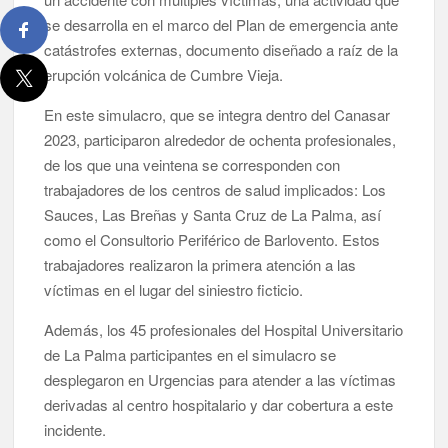
se desarrolla en el marco del Plan de emergencia ante
Jacob Qadri reclama prioridad para los pacientes de las islas
catástrofes externas, documento diseñado a raíz de la
no capitalinas derivados a hospitales de Tenerife
erupción volcánica de Cumbre Vieja.
En este simulacro, que se integra dentro del Canasar
2023, participaron alrededor de ochenta profesionales,
de los que una veintena se corresponden con
trabajadores de los centros de salud implicados: Los
Sauces, Las Breñas y Santa Cruz de La Palma, así
como el Consultorio Periférico de Barlovento. Estos
trabajadores realizaron la primera atención a las
víctimas en el lugar del siniestro ficticio.
Además, los 45 profesionales del Hospital Universitario
de La Palma participantes en el simulacro se
desplegaron en Urgencias para atender a las víctimas
derivadas al centro hospitalario y dar cobertura a este
incidente.