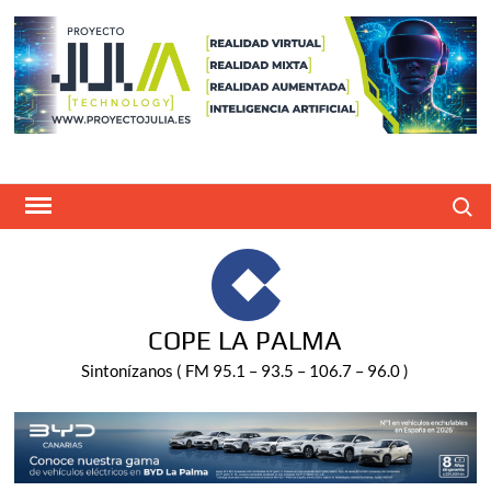
Saltar
al
contenido
Buscar
COPE LA PALMA
Sintonízanos ( FM 95.1 – 93.5 – 106.7 – 96.0 )