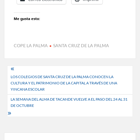
Me gusta esto:
COPE LA PALMA
SANTA CRUZ DE LA PALMA
Navegación
LOS COLEGIOS DE SANTA CRUZ DE LA PALMA CONOCEN LA
de
CULTURA Y EL PATRIMONIO DE LA CAPITAL A TRAVÉS DE UNA
entradas
YINCANA ESCOLAR
LA SEMANA DEL ALMA DE TACANDE VUELVE A EL PASO DEL 24 AL 31
DE OCTUBRE