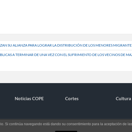
AN SU ALIANZA PARA LOGRAR LA DISTRIBUCIÓN DE LOS MENORES MIGRANTE
ÚBLICAS A TERMINAR DE UNA VEZ CON EL SUFRIMIENTO DE LOS VECINOS DE M
Noticias COPE
Cortes
Cultura 
uario. Si continúa navegando está dando su consentimiento para la aceptación de l