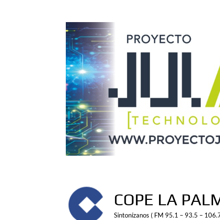
Saltar
al
contenido
COPE LA PAL
Sintonízanos ( FM 95.1 – 93.5 – 106.7