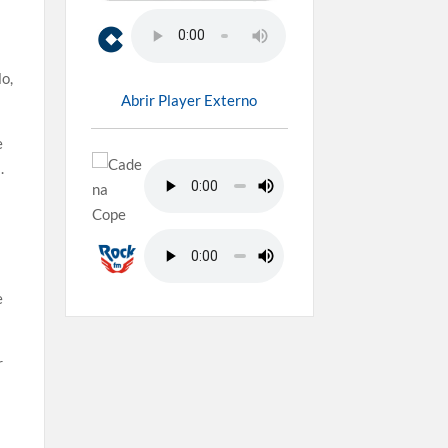
lo,
Abrir Player Externo
e
.
e
r
l