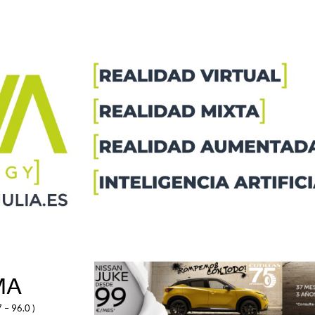
MA
 – 96.0 )