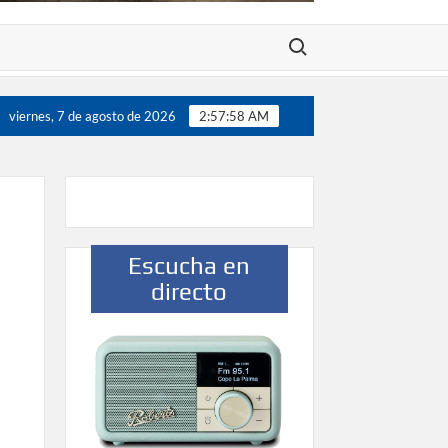
Buscar:
00 jugadores”
Víctor González destaca el papel del depo
viernes, 7 de agosto de 2026
2:57:59 AM
Escucha en
directo