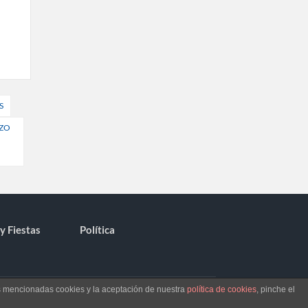
S
AZO
y Fiestas
Política
as mencionadas cookies y la aceptación de nuestra
política de cookies
, pinche el