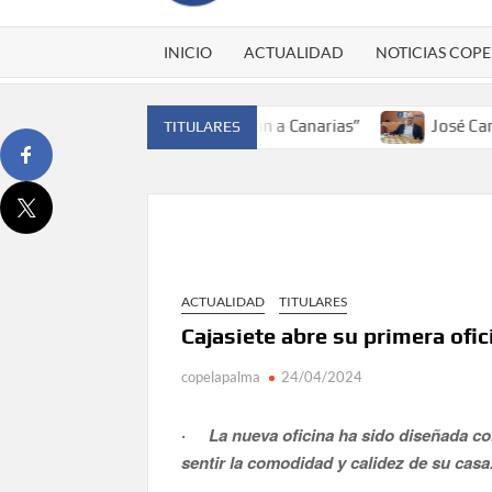
INICIO
ACTUALIDAD
NOTICIAS COPE
de España y traer el cinturón a Canarias”
José Carlos Ma
TITULARES
ACTUALIDAD
TITULARES
Cajasiete abre su primera ofi
copelapalma
24/04/2024
La nueva oficina ha sido diseñada co
·
sentir la comodidad y calidez de su casa