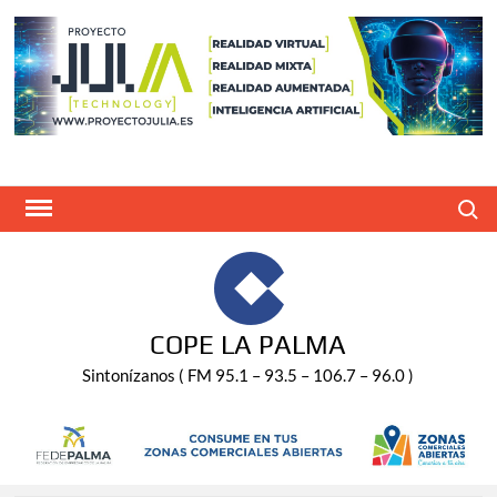
Saltar
al
contenido
Buscar
COPE LA PALMA
Sintonízanos ( FM 95.1 – 93.5 – 106.7 – 96.0 )