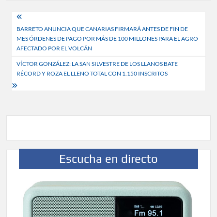
Navegación
BARRETO ANUNCIA QUE CANARIAS FIRMARÁ ANTES DE FIN DE
de
MES ÓRDENES DE PAGO POR MÁS DE 100 MILLONES PARA EL AGRO
entradas
AFECTADO POR EL VOLCÁN
VÍCTOR GONZÁLEZ: LA SAN SILVESTRE DE LOS LLANOS BATE
RÉCORD Y ROZA EL LLENO TOTAL CON 1.150 INSCRITOS
Escucha en directo