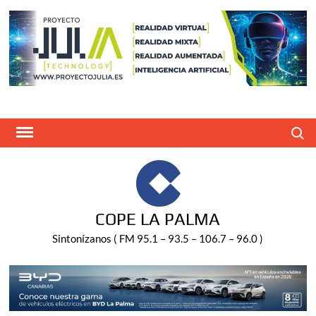
Saltar
al
contenido
Buscar
COPE LA PALMA
Sintonízanos ( FM 95.1 – 93.5 – 106.7 – 96.0 )