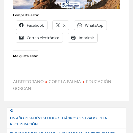
Comparte esto:
Facebook
X
WhatsApp
Correo electrónico
Imprimir
Me gusta esto:
ALBERTO TAÑO
COPE LA PALMA
EDUCACIÓN
GOBCAN
Navegación
UN AÑO DESPUÉS: ESFUERZO TITÁNICO CENTRADO EN LA
de
RECUPERACIÓN
entradas